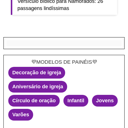
Versículo bíblico para Namorados: 26
passagens lindíssimas
💜MODELOS DE PAINÉIS💜
Decoração de igreja
Aniversário de igreja
Círculo de oração
Infantil
Jovens
Varões